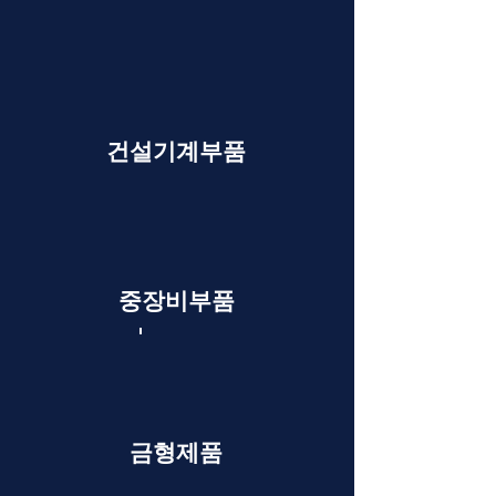
​건설기계부품
중장비부품
금형제품